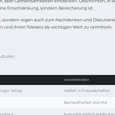
den, aber Gemeinsamkeiten entdecken. Geschichten, in 
eine Einschränkung, sondern Bereicherung ist.
en, sondern regen auch zum Nachdenken und Diskutieren 
 und ihnen Toleranz als wichtigen Wert zu vermitteln.
ulturen
SCHWERPUNKT
inger Verlag
Vielfalt in Freundschaften
Barrierefreiheit und Mut
lagshaus
Kulturelle Vielfalt entdecken