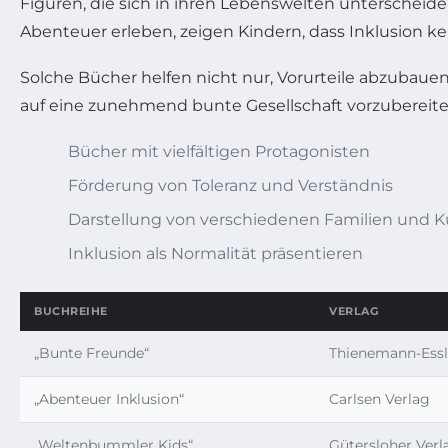
Figuren, die sich in ihren Lebenswelten unterschei
Abenteuer erleben, zeigen Kindern, dass Inklusion k
Solche Bücher helfen nicht nur, Vorurteile abzubau
auf eine zunehmend bunte Gesellschaft vorzubereiten
Bücher mit vielfältigen Protagonisten
Förderung von Toleranz und Verständnis
Darstellung von verschiedenen Familien und K
Inklusion als Normalität präsentieren
BUCHREIHE
VERLAG
„Bunte Freunde“
Thienemann-Essl
„Abenteuer Inklusion“
Carlsen Verlag
„Weltenbummler Kids“
Gütersloher Ver