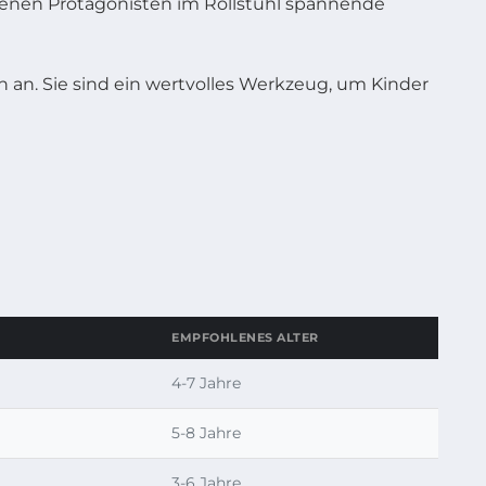
denen Protagonisten im Rollstuhl spannende
an. Sie sind ein wertvolles Werkzeug, um Kinder
EMPFOHLENES ALTER
4-7 Jahre
5-8 Jahre
3-6 Jahre