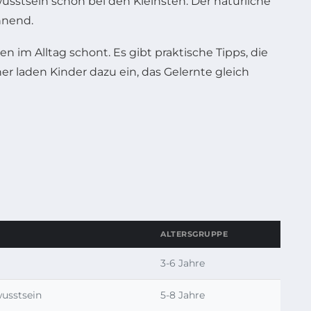
stsein schon bei den Kleinsten. Der natürliche
nnend.
n im Alltag schont. Es gibt praktische Tipps, die
r laden Kinder dazu ein, das Gelernte gleich
ALTERSGRUPPE
3-6 Jahre
wusstsein
5-8 Jahre