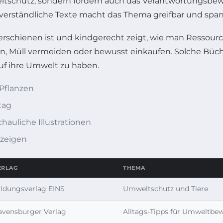
tschutz, sondern fördern auch das Verantwortungsbewus
 verständliche Texte macht das Thema greifbar und spa
 erschienen ist und kindgerecht zeigt, wie man Ressource
, Müll vermeiden oder bewusst einkaufen. Solche Büche
auf ihre Umwelt zu haben.
Pflanzen
tag
auliche Illustrationen
 zeigen
ERLAG
THEMA
ildungsverlag EINS
Umweltschutz und Tiere
avensburger Verlag
Alltags-Tipps für Umweltbe