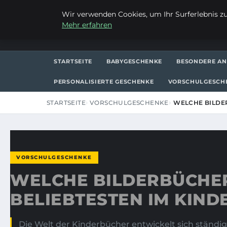
FREITAG, 7. AUGUST 2026
Wir verwenden Cookies, um Ihr Surferlebnis zu 
Mehr erfahren
FRAUSUVI.DE
STARTSEITE
BABYGESCHENKE
BESONDERE AN
PERSONALISIERTE GESCHENKE
VORSCHULGESCH
STARTSEITE
VORSCHULGESCHENKE
WELCHE BILDER
VORSCHULGESCHENKE
WELCHE BILDERBÜCHER 
BELIEBTESTEN IM KIN
Die Welt der Kinderbücher entwickelt sich ständig