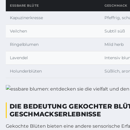
ESSBARE BLÜTE
GESCHMACK
Kapuzinerkresse
Pfeffrig, sch
Veilchen
Subtil süß
Ringelblumen
Mild herb
Lavendel
Intensiv blu
Holunderblüten
Süßlich, aro
DIE BEDEUTUNG GEKOCHTER BLÜ
GESCHMACKSERLEBNISSE
Gekochte Blüten bieten eine andere sensorische Erf