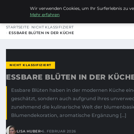
Wir verwenden Cookies, um Ihr Surferlebnis zu ver
FRAUSUVI.DE
Mehr erfahren
STARTSEITE
NICHT KLASSIFIZIERT
ESSBARE BLÜTEN IN DER KÜCHE
NICHT KLASSIFIZIERT
ESSBARE BLÜTEN IN DER KÜCH
Essbare Blüten haben in der modernen Küche ei
geschätzt, sondern auch aufgrund ihres unverwe
zunehmend die kulinarische Welt der blumenbasie
Blumendekoration, aromatische Ergänzung […]
•
LISA HUBER
6. FEBRUAR 2026