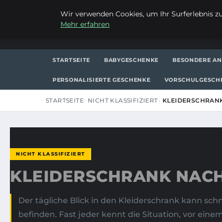
FREITAG, 7. AUGUST 2026
Wir verwenden Cookies, um Ihr Surferlebnis zu 
Mehr erfahren
FRAUSUVI.DE
STARTSEITE
BABYGESCHENKE
BESONDERE AN
PERSONALISIERTE GESCHENKE
VORSCHULGESCH
STARTSEITE
NICHT KLASSIFIZIERT
KLEIDERSCHRAN
NICHT KLASSIFIZIERT
KLEIDERSCHRANK NAC
Der tägliche Blick in den Kleiderschrank kann sc
befinden. Fast jeder kennt die Situation, vor ein