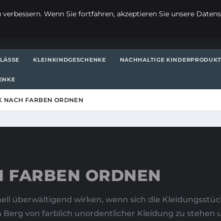
verbessern. Wenn Sie fortfahren, akzeptieren Sie unsere Datensc
LÄSSE
KLEINKINDGESCHENKE
NACHHALTIGE KINDERPRODUK
ENKE
K NACH FARBEN ORDNEN
H FARBEN ORDNEN
hnell überwältigend wirken, wenn sich die Kleidungsst
em Berg von farblich unordentlicher Kleidung zu stehe