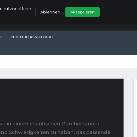
KONTAKT
hutzrichtlinie.
Ablehnen
Akzeptieren
TE
NICHT KLASSIFIZIERT
ücke in einem chaotischen Durcheinander
n und Schwierigkeiten zu haben, das passende