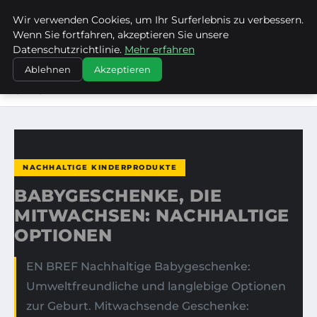
Wir verwenden Cookies, um Ihr Surferlebnis zu verbessern.
FRAUSUVI.DE
Wenn Sie fortfahren, akzeptieren Sie unsere
Datenschutzrichtlinie.
Mehr erfahren
STARTSEITE
NACHHALTIGE KINDERPRODUKTE
Ablehnen
Akzeptieren
BABYGESCHENKE, DIE MITWACHSEN: NACHHALTIGE
OPTIONEN
NACHHALTIGE KINDERPRODUKTE
BABYGESCHENKE, DIE
MITWACHSEN: NACHHALTIGE
OPTIONEN
EN BREF Nachhaltige Babygeschenke:
Umweltfreundliche und langlebige Optionen
zur Geburt. Mitwachsende Geschenke: