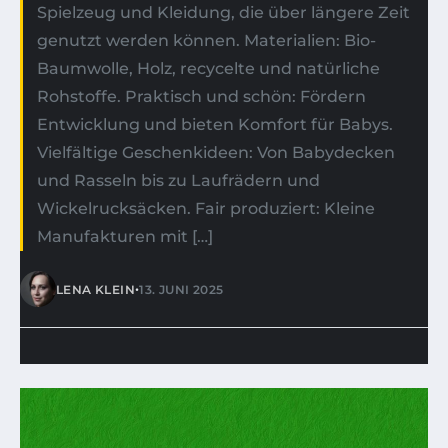
Spielzeug und Kleidung, die über längere Zeit
genutzt werden können. Materialien: Bio-
Baumwolle, Holz, recycelte und natürliche
Rohstoffe. Praktisch und schön: Fördern
Entwicklung und bieten Komfort für Babys.
Vielfältige Geschenkideen: Von Babydecken
und Rasseln bis zu Laufrädern und
Wickelrucksäcken. Fair produziert: Kleine
Manufakturen mit […]
•
LENA KLEIN
13. JUNI 2025