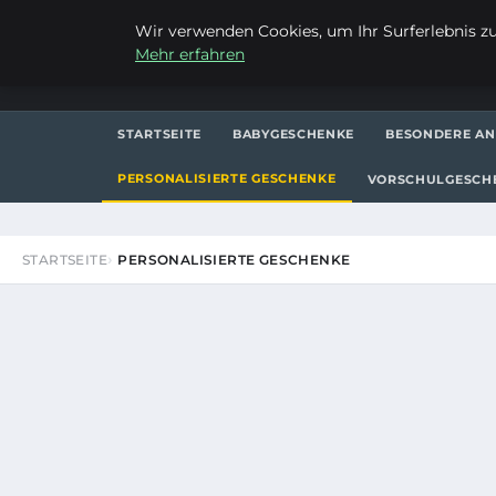
DONNERSTAG, 6. AUGUST 2026
Wir verwenden Cookies, um Ihr Surferlebnis zu 
Mehr erfahren
FRAUSUVI.DE
STARTSEITE
BABYGESCHENKE
BESONDERE AN
PERSONALISIERTE GESCHENKE
VORSCHULGESCH
STARTSEITE
PERSONALISIERTE GESCHENKE