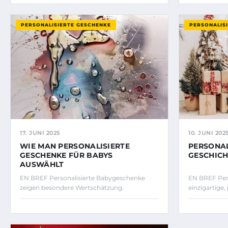
PERSONALISIERTE GESCHENKE
PERSONALIS
17. JUNI 2025
10. JUNI 202
WIE MAN PERSONALISIERTE
PERSONAL
GESCHENKE FÜR BABYS
GESCHICH
AUSWÄHLT
EN BREF Personalisierte Babygeschenke
EN BREF Pers
zeigen besondere Wertschätzung.
einzigartige,