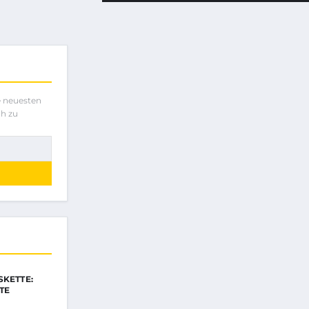
e neuesten
ch zu
SKETTE:
TE