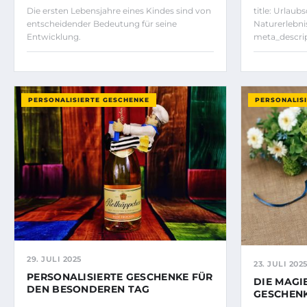
Die ersten Lebensjahre eines Kindes sind von
title: Urlau
entscheidender Bedeutung für seine
Naturerlebni
Entwicklung.
meta_descrip
PERSONALISIERTE GESCHENKE
PERSONALIS
29. JULI 2025
23. JULI 202
PERSONALISIERTE GESCHENKE FÜR
DIE MAGI
DEN BESONDEREN TAG
GESCHENK