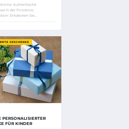
bsdrome: Authentische
sse in der Provence,
tion: Entdecken Sie…
IERTE GESCHENKE
5
E PERSONALISIERTER
E FÜR KINDER