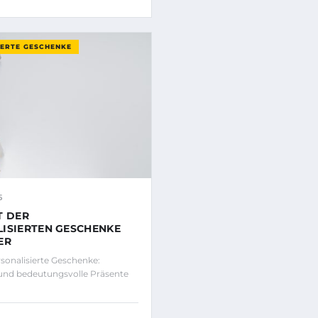
IERTE GESCHENKE
5
T DER
ISIERTEN GESCHENKE
ER
onalisierte Geschenke:
 und bedeutungsvolle Präsente