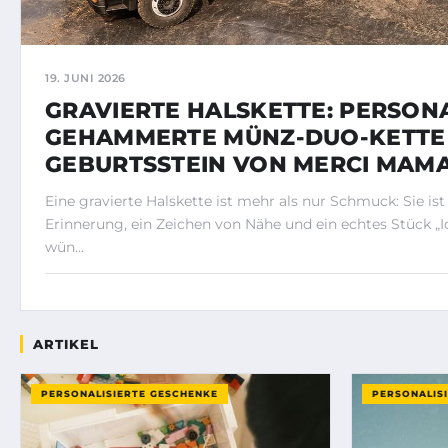
19. JUNI 2026
GRAVIERTE HALSKETTE: PERSONA
GEHAMMERTE MÜNZ-DUO-KETTE
GEBURTSSTEIN VON MERCI MAM
Eine gravierte Halskette ist mehr als nur Schmuck: Sie ist
Erinnerung, ein Zeichen von Nähe und ein echtes Stück „Ic
wün...
ARTIKEL
PERSONALISIERTE GESCHENKE
PERSONALIS