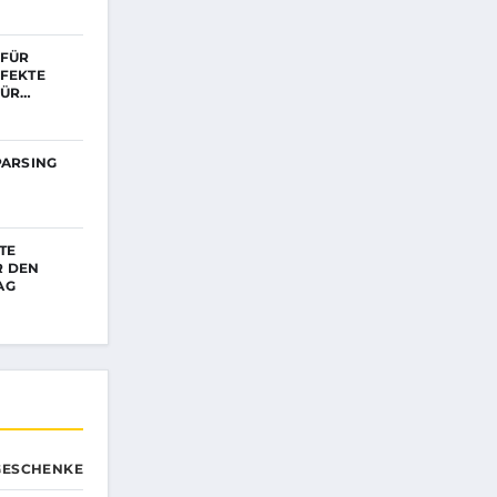
 FÜR
RFEKTE
FÜR…
PARSING
TE
R DEN
AG
GESCHENKE