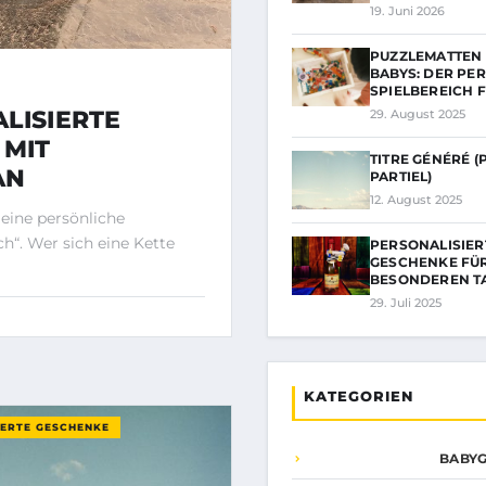
19. Juni 2026
PUZZLEMATTEN
BABYS: DER PE
SPIELBEREICH 
LISIERTE
29. August 2025
 MIT
TITRE GÉNÉRÉ (
AN
PARTIEL)
12. August 2025
 eine persönliche
h“. Wer sich eine Kette
PERSONALISIER
GESCHENKE FÜ
BESONDEREN T
29. Juli 2025
KATEGORIEN
IERTE GESCHENKE
BABY