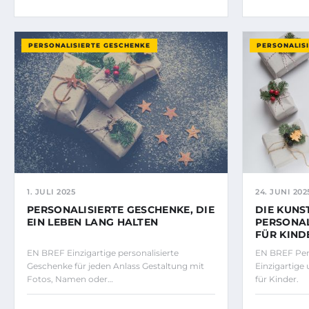
PERSONALISIERTE GESCHENKE
PERSONALIS
1. JULI 2025
24. JUNI 202
PERSONALISIERTE GESCHENKE, DIE
DIE KUNS
EIN LEBEN LANG HALTEN
PERSONAL
FÜR KIND
EN BREF Einzigartige personalisierte
EN BREF Pers
Geschenke für jeden Anlass Gestaltung mit
Einzigartige
Fotos, Namen oder…
für Kinder.