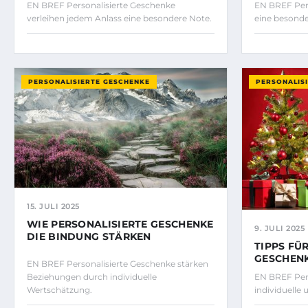
EN BREF Personalisierte Geschenke
EN BREF Pers
verleihen jedem Anlass eine besondere Note.
eine besond
PERSONALISIERTE GESCHENKE
PERSONALIS
15. JULI 2025
WIE PERSONALISIERTE GESCHENKE
9. JULI 2025
DIE BINDUNG STÄRKEN
TIPPS FÜ
GESCHENK
EN BREF Personalisierte Geschenke stärken
Beziehungen durch individuelle
EN BREF Pers
Wertschätzung.
individuelle 