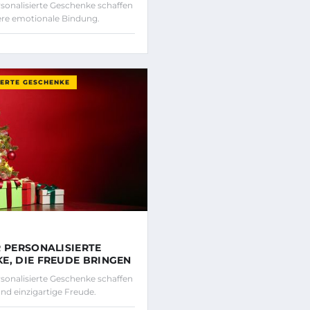
onalisierte Geschenke schaffen
ere emotionale Bindung.
IERTE GESCHENKE
R PERSONALISIERTE
E, DIE FREUDE BRINGEN
onalisierte Geschenke schaffen
und einzigartige Freude.