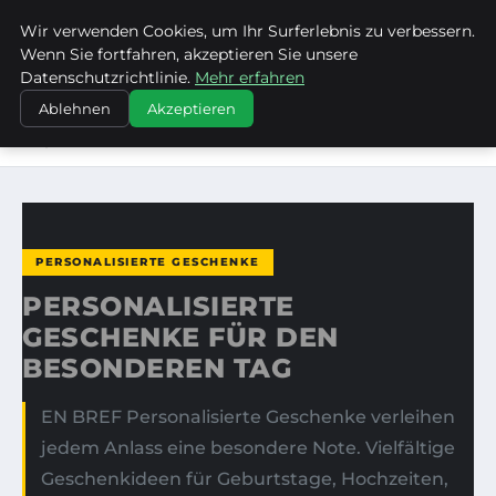
Wir verwenden Cookies, um Ihr Surferlebnis zu verbessern.
FRAUSUVI.DE
Wenn Sie fortfahren, akzeptieren Sie unsere
Datenschutzrichtlinie.
Mehr erfahren
STARTSEITE
PERSONALISIERTE GESCHENKE
Ablehnen
Akzeptieren
PERSONALISIERTE GESCHENKE FÜR DEN BESONDEREN
TAG
PERSONALISIERTE GESCHENKE
PERSONALISIERTE
GESCHENKE FÜR DEN
BESONDEREN TAG
EN BREF Personalisierte Geschenke verleihen
jedem Anlass eine besondere Note. Vielfältige
Geschenkideen für Geburtstage, Hochzeiten,