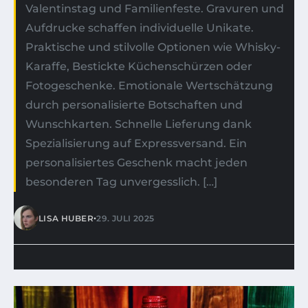
Valentinstag und Familienfeste. Gravuren und
Aufdrucke schaffen individuelle Unikate.
Praktische und stilvolle Optionen wie Whisky-
Karaffe, Bestickte Küchenschürzen oder
Fotogeschenke. Emotionale Wertschätzung
durch personalisierte Botschaften und
Wunschkarten. Schnelle Lieferung dank
Spezialisierung auf Expressversand. Ein
personalisiertes Geschenk macht jeden
besonderen Tag unvergesslich. […]
•
LISA HUBER
29. JULI 2025