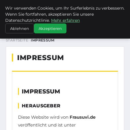
Wir verwenden Cookies, um Ihr Surferlebnis zu verbessern.
FRAUSUVI.DE
Wenn Sie fortfahren, akzeptieren Sie unsere
Datenschutzrichtlinie.
Mehr erfahren
Ablehnen
Akzeptieren
STARTSEITE
IMPRESSUM
IMPRESSUM
IMPRESSUM
HERAUSGEBER
Diese Website wird von
Frausuvi.de
veröffentlicht und ist unter