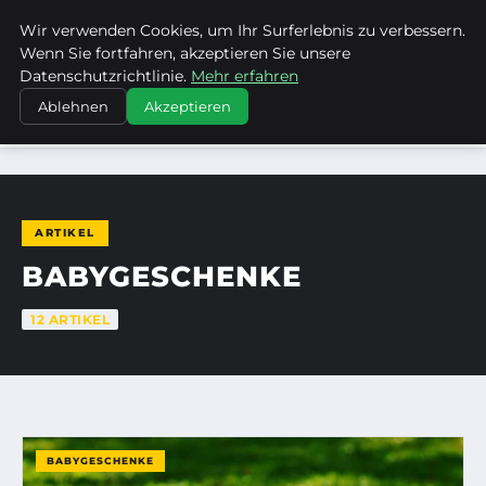
Wir verwenden Cookies, um Ihr Surferlebnis zu verbessern.
FRAUSUVI.DE
Wenn Sie fortfahren, akzeptieren Sie unsere
Datenschutzrichtlinie.
Mehr erfahren
Ablehnen
Akzeptieren
STARTSEITE
BABYGESCHENKE
ARTIKEL
BABYGESCHENKE
12 ARTIKEL
BABYGESCHENKE