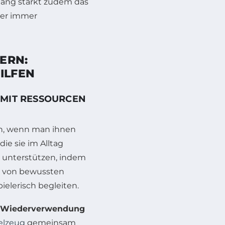
gang stärkt zudem das
ner immer
ERN:
ILFEN
 MIT RESSOURCEN
ich, wenn man ihnen
ie sie im Alltag
 unterstützen, indem
g von bewussten
elerisch begleiten.
Wiederverwendung
elzeug
gemeinsam