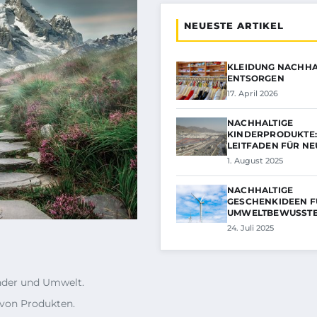
NEUESTE ARTIKEL
KLEIDUNG NACHHA
ENTSORGEN
17. April 2026
NACHHALTIGE
KINDERPRODUKTE:
LEITFADEN FÜR N
1. August 2025
NACHHALTIGE
GESCHENKIDEEN F
UMWELTBEWUSST
FAMILIEN
24. Juli 2025
inder und Umwelt.
 von Produkten.