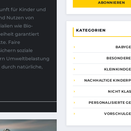
ABONNIEREN
unft für Kinder und
nd Nutzen von
alien wie Bio-
KATEGORIEN
eiheit garantiert
te. Faire
BABYG
chern soziale
gern Umweltbelastung
BESONDERE
 durch natürliche,
KLEINKINDG
NACHHALTIGE KINDER
NICHT KLAS
PERSONALISIERTE G
VORSCHULG