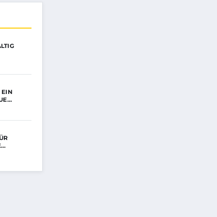
LTIG
 EIN
EUE…
ÜR
E