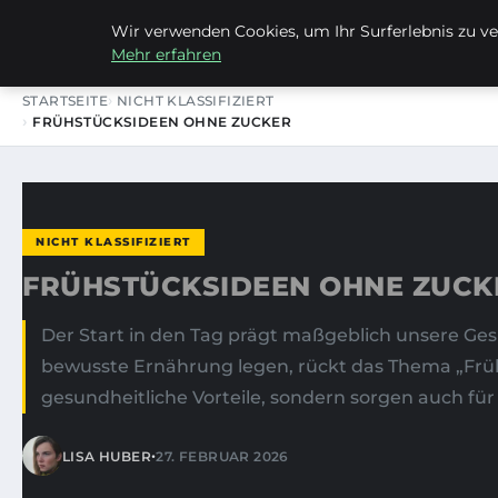
Wir verwenden Cookies, um Ihr Surferlebnis zu ver
FRAUSUVI.DE
Mehr erfahren
STARTSEITE
NICHT KLASSIFIZIERT
FRÜHSTÜCKSIDEEN OHNE ZUCKER
NICHT KLASSIFIZIERT
FRÜHSTÜCKSIDEEN OHNE ZUCK
Der Start in den Tag prägt maßgeblich unsere G
bewusste Ernährung legen, rückt das Thema „Früh
gesundheitliche Vorteile, sondern sorgen auch fü
•
LISA HUBER
27. FEBRUAR 2026