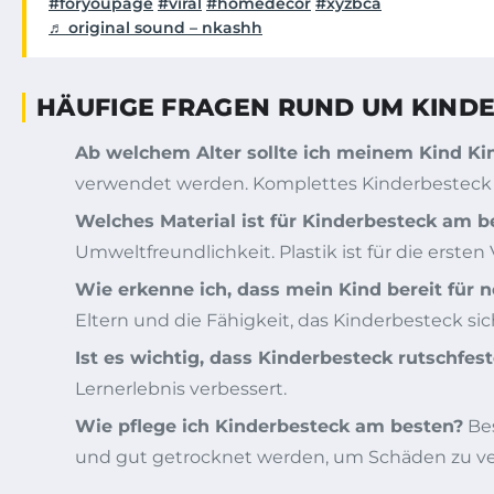
#foryoupage
#viral
#homedecor
#xyzbca
♬ original sound – nkashh
HÄUFIGE FRAGEN RUND UM KIND
Ab welchem Alter sollte ich meinem Kind K
verwendet werden. Komplettes Kinderbesteck is
Welches Material ist für Kinderbesteck am b
Umweltfreundlichkeit. Plastik ist für die ersten
Wie erkenne ich, dass mein Kind bereit für 
Eltern und die Fähigkeit, das Kinderbesteck sic
Ist es wichtig, dass Kinderbesteck rutschfest
Lernerlebnis verbessert.
Wie pflege ich Kinderbesteck am besten?
Bes
und gut getrocknet werden, um Schäden zu v