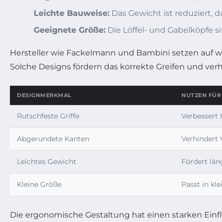
Leichte Bauweise:
Das Gewicht ist reduziert, 
Geeignete Größe:
Die Löffel- und Gabelköpfe s
Hersteller wie Fackelmann und Bambini setzen auf weic
Solche Designs fördern das korrekte Greifen und ve
DESIGNMERKMAL
NUTZEN FÜR
Rutschfeste Griffe
Verbessert 
Abgerundete Kanten
Verhindert 
Leichtes Gewicht
Fördert lä
Kleine Größe
Passt in k
Die ergonomische Gestaltung hat einen starken Einfl