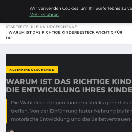
Wir verwenden Cookies, um Ihr Surferlebnis zu ver
FRAUSUVI.DE
Mehr erfahren
STARTSEITE
KLEINKINDGESCHENKE
WARUM IST DAS RICHTIGE KINDERBESTECK WICHTIG FÜR
DIE…
KLEINKINDGESCHENKE
WARUM IST DAS RICHTIGE KIN
DIE ENTWICKLUNG IHRES KIND
Die Wahl des richtigen Kinderbestecks gehört zu 
treffen. Von der Einführung fester Nahrung bis hi
motorische Entwicklung und das Selbstvertrauen der