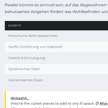
Parallel könnte es sinnvoll sein, auf das Abgewöhnen
behutsames Vorgehen fördert das Wohlbefinden und 
SCHRITT
Motorische Reife beobachten
Sanfte Einführung von Edelstahl
Geduld & Ermutigung
Spielerisches Üben
Gemeinsames Essen
@nkashh_
they’re the cutest pieces to add to any lil space 😍
#fy