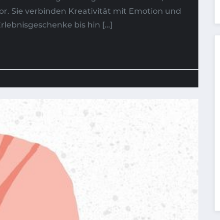
or. Sie verbinden Kreativität mit Emotion und
lebnisgeschenke bis hin […]