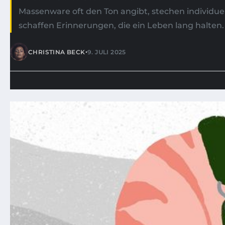
Massenware oft den Ton angibt, stechen individuel
schaffen Erinnerungen, die ein Leben lang halten
•
CHRISTINA BECK
9. JULI 2025