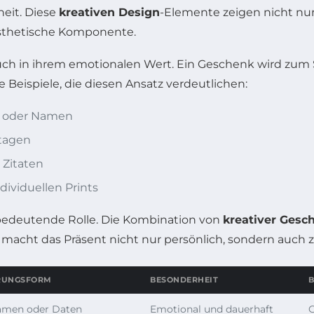
eit. Diese
kreativen Design
-Elemente zeigen nicht nu
 ästhetische Komponente.
auch in ihrem emotionalen Wert. Ein Geschenk wird zum 
 Beispiele, die diesen Ansatz verdeutlichen:
n oder Namen
stagen
 Zitaten
ividuellen Prints
e bedeutende Rolle. Die Kombination von
kreativer Gesc
cht das Präsent nicht nur persönlich, sondern auch zu
RUNGSFORM
BESONDERHEIT
B
amen oder Daten
Emotional und dauerhaft
G