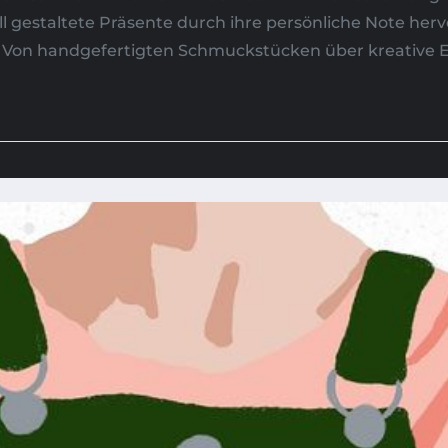
l gestaltete Präsente durch ihre persönliche Note herv
. Von handgefertigten Schmuckstücken über kreative Er