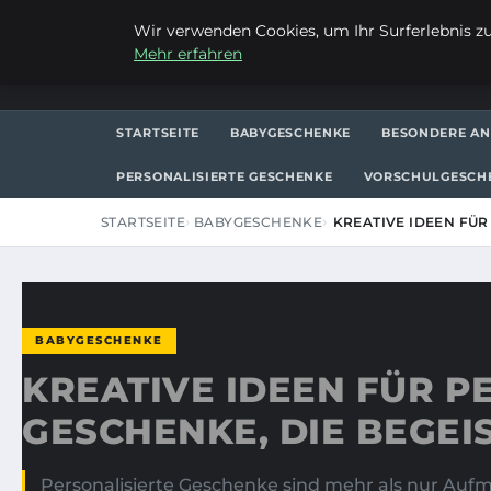
FREITAG, 7. AUGUST 2026
Wir verwenden Cookies, um Ihr Surferlebnis zu 
Mehr erfahren
FRAUSUVI.DE
STARTSEITE
BABYGESCHENKE
BESONDERE AN
PERSONALISIERTE GESCHENKE
VORSCHULGESCH
STARTSEITE
BABYGESCHENKE
KREATIVE IDEEN FÜR
BABYGESCHENKE
KREATIVE IDEEN FÜR P
GESCHENKE, DIE BEGEI
Personalisierte Geschenke sind mehr als nur Auf