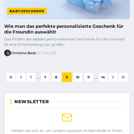
BABYGESCHENKE
Wie man das perfekte personalisierte Geschenk für
die Freundin auswählt
Das Finden des idealen personalisierten Geschenks für die Freundin
ist eine Entscheidung von großer…
Christina Beck
20. Juni 2025
...
...
1
7
8
9
10
11
14
NEWSLETTER
Melden Sie sich an, um unsere neuesten Artikel direkt in Ihrem