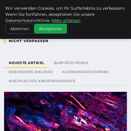
FRAUSUVI.DE
Wir verwenden Cookies, um Ihr Surferlebnis zu verbessern.
Wenn Sie fortfahren, akzeptieren Sie unsere
Datenschutzrichtlinie.
Mehr erfahren
Ablehnen
Akzeptieren
NICHT VERPASSEN
NEUESTE ARTIKEL
BABYGESCHENKE
BESONDERE ANLÄSSE
KLEINKINDGESCHENKE
NACHHALTIGE KINDERPRODUKTE