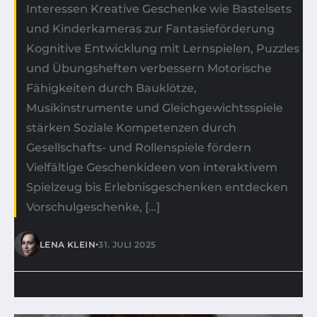
Interessen Kreative Geschenke wie Bastelsets
und Kinderkameras zur Fantasieförderung
Kognitive Entwicklung mit Lernspielen, Puzzles
und Übungsheften verbessern Motorische
Fähigkeiten durch Bauklötze,
Musikinstrumente und Gleichgewichtsspiele
stärken Soziale Kompetenzen durch
Gesellschafts- und Rollenspiele fördern
Vielfältige Geschenkideen von interaktivem
Spielzeug bis Erlebnisgeschenken entdecken
Vorschulgeschenke, […]
•
LENA KLEIN
31. JULI 2025