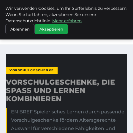
Wir verwenden Cookies, um Ihr Surferlebnis zu verbessern.
FRAUSUVI.DE
Wenn Sie fortfahren, akzeptieren Sie unsere
Datenschutzrichtlinie.
Mehr erfahren
STARTSEITE
VORSCHULGESCHENKE
Ablehnen
Akzeptieren
VORSCHULGESCHENKE, DIE SPASS UND LERNEN K
OMBINIEREN
VORSCHULGESCHENKE
VORSCHULGESCHENKE, DIE
SPASS UND LERNEN K
OMBINIEREN
EN BREF Spielerisches Lernen durch passende
Vorschulgeschenke fördern Altersgerechte
Auswahl für verschiedene Fähigkeiten und