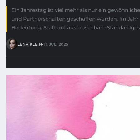
Ein Jahrestag ist viel mehr als nur ein gewöhnlic
und Partnerschaften geschaffen wurden. Im Jahr
Bedeutung. Statt auf austauschbare Standardgesc
•
LENA KLEIN
11. JULI 2025