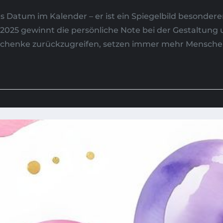
hes Datum im Kalender – er ist ein Spiegelbild besond
 2025 gewinnt die persönliche Note bei der Gestaltu
henke zurückzugreifen, setzen immer mehr Menschen a