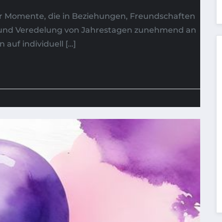
erer Momente, die in Beziehungen, Freundschaften
ng und Veredelung von Jahrestagen zunehmend an
uf individuell […]