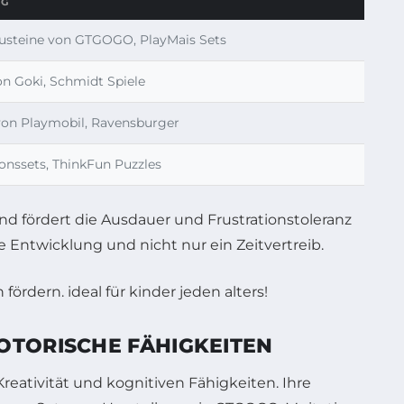
UG
usteine von GTGOGO, PlayMais Sets
on Goki, Schmidt Spiele
 von Playmobil, Ravensburger
onssets, ThinkFun Puzzles
und fördert die Ausdauer und Frustrationstoleranz
e Entwicklung und nicht nur ein Zeitvertreib.
OTORISCHE FÄHIGKEITEN
eativität und kognitiven Fähigkeiten. Ihre