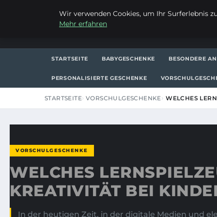
SAMSTAG, 8. AUGUST 2026
Wir verwenden Cookies, um Ihr Surferlebnis zu 
Mehr erfahren
FRAUSUVI.DE
STARTSEITE
BABYGESCHENKE
BESONDERE AN
PERSONALISIERTE GESCHENKE
VORSCHULGESCH
STARTSEITE
VORSCHULGESCHENKE
WELCHES LERNS
VORSCHULGESCHENKE
WELCHES LERNSPIELZE
KREATIVITÄT BEI KIND
In der heutigen Zeit, in der digitale Medien und e