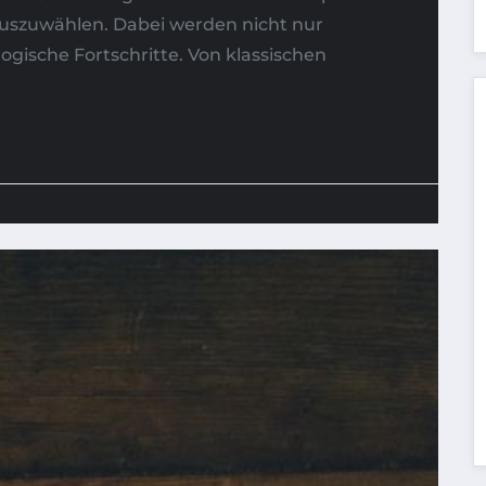
auszuwählen. Dabei werden nicht nur
gische Fortschritte. Von klassischen