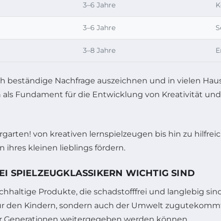
3–6 Jahre
K
3–6 Jahre
S
3–8 Jahre
E
urch beständige Nachfrage auszeichnen und in vielen Ha
 als Fundament für die Entwicklung von Kreativität und
I SPIELZEUGKLASSIKERN WICHTIG SIND
hhaltige Produkte, die schadstofffrei und langlebig s
 nur den Kindern, sondern auch der Umwelt zugutekommt.
ber Generationen weitergegeben werden können.