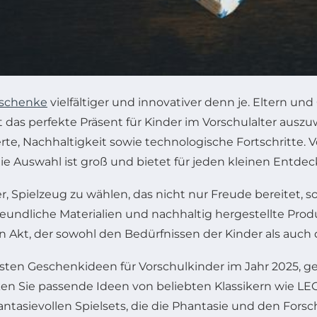
eschenke
vielfältiger und innovativer denn je. Eltern 
as perfekte Präsent für Kinder im Vorschulalter ausz
e, Nachhaltigkeit sowie technologische Fortschritte. V
die Auswahl ist groß und bietet für jeden kleinen Entdec
 Spielzeug zu wählen, das nicht nur Freude bereitet, s
reundliche Materialien und nachhaltig hergestellte P
Akt, der sowohl den Bedürfnissen der Kinder als auch
ten Geschenkideen für Vorschulkinder im Jahr 2025, geg
n Sie passende Ideen von beliebten Klassikern wie LE
antasievollen Spielsets, die die Phantasie und den For