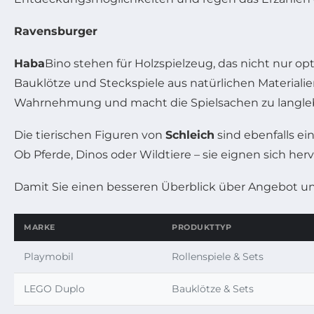
Ravensburger
Haba
Bino stehen für Holzspielzeug, das nicht nur o
Bauklötze und Steckspiele aus natürlichen Materiali
Wahrnehmung und macht die Spielsachen zu langleb
Die tierischen Figuren von
Schleich
sind ebenfalls ei
Ob Pferde, Dinos oder Wildtiere – sie eignen sich h
Damit Sie einen besseren Überblick über Angebot un
MARKE
PRODUKTTYP
Playmobil
Rollenspiele & Sets
LEGO Duplo
Bauklötze & Sets