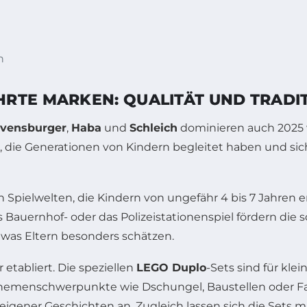
n
RTE MARKEN: QUALITÄT UND TRADI
vensburger
,
Haba
und
Schleich
dominieren auch 2025 
r, die Generationen von Kindern begleitet haben und sich
n Spielwelten, die Kindern von ungefähr 4 bis 7 Jahren 
s Bauernhof- oder das Polizeistationenspiel fördern die 
 was Eltern besonders schätzen.
 etabliert. Die speziellen
LEGO Duplo
-Sets sind für kle
 Themenschwerpunkte wie Dschungel, Baustellen oder 
gener Geschichten an. Zugleich lassen sich die Sets m