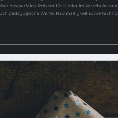
t das perfekte Präsent für Kinder im Vorschulalter 
ch pädagogische Werte, Nachhaltigkeit sowie technolo