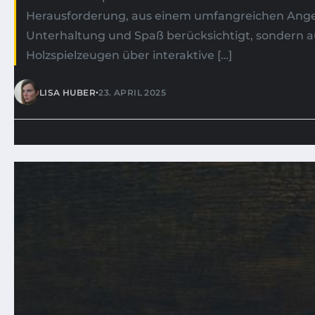
Herausforderung, aus einem umfangreichen Angebo
Unterhaltung und Spaß berücksichtigt, sondern au
Holzspielzeugen über interaktive […]
•
LISA HUBER
23. APRIL 2025